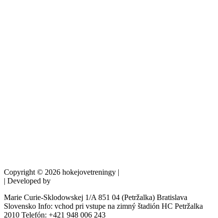
Copyright © 2026 hokejovetreningy |
wearefxctory.com
| Developed by
denva.sk
Marie Curie-Sklodowskej 1/A 851 04 (Petržalka) Bratislava
Slovensko Info: vchod pri vstupe na zimný štadión HC Petržalka
2010 Telefón: +421 948 006 243